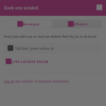
Zoek een winkel
Je hebt nog geen producten in je winkelwagen
Totaal
€ 0,00
Verder winkelen
Bezorgen
Afhalen
Afrekenen
Bestellen bij Bakker Bart
Geef jouw adres op en vind een Bakker Bart bij jou in de buurt
Eindhoven Woensel
Vul hier jouw adres in
Terug naar het winkeloverzicht
LIVE LOCATIE DELEN
Log in
om sneller te kunnen bestellen
Bakker Bart Eindhoven Woensel
WC Woensel 265
5625 AG
Eindhoven