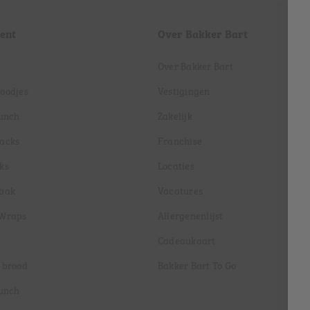
ent
Over Bakker Bart
Over Bakker Bart
roodjes
Vestigingen
lunch
Zakelijk
nacks
Franchise
ks
Locaties
ebak
Vacatures
 Wraps
Allergenenlijst
Cadeaukaart
 brood
Bakker Bart To Go
lunch