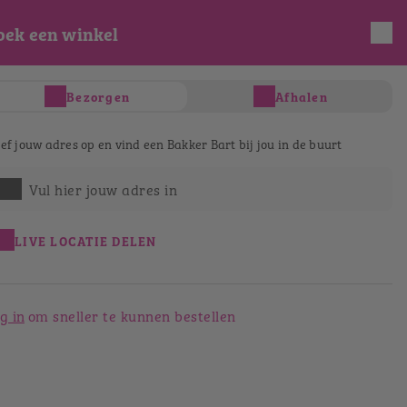
oek een winkel
INLOGGEN
REGISTREREN
Bezorgen
Afhalen
s
Taart & gebak
Salades & Wraps
D
ef jouw adres op en vind een Bakker Bart bij jou in de buurt
Vul hier jouw adres in
LIVE LOCATIE DELEN
g in
om sneller te kunnen bestellen