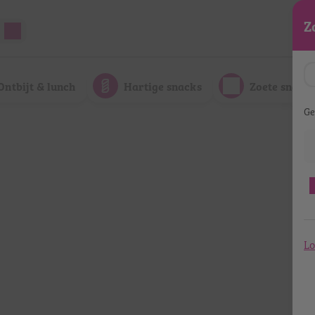
Z
Ontbijt & lunch
Hartige snacks
Zoete snack
Ge
Lo