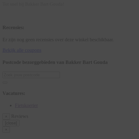
Tot snel bij Bakker Bart Gouda!
Recensies:
Er zijn nog geen recensies over deze winkel beschikbaar.
Bekijk alle coupons
Postcode bezorggebieden van Bakker Bart Gouda
Vacatures:
Fietskoerier
Reviews
×
[close]
×