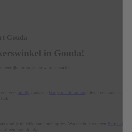
art Gouda
erswinkel in Gouda!
nze heerlijke broodjes en warme snacks.
t een vers
ontbijt
zoals een
Bartje met hummus
. Liever een zoete start
r stuk!
ons vind je de lekkerste lunch opties. Wat dacht je van een
Bartje eiersa
ie of een koel drankje.