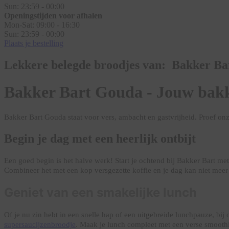
Sun:
23:59 - 00:00
Openingstijden voor afhalen
Mon-Sat:
09:00 - 16:30
Sun:
23:59 - 00:00
Plaats je bestelling
Lekkere belegde broodjes van: Bakker B
Bakker Bart Gouda - Jouw bakk
Bakker Bart Gouda staat voor vers, ambacht en gastvrijheid. Proef o
Begin je dag met een heerlijk ontbijt
Een goed begin is het halve werk! Start je ochtend bij Bakker Bart me
Combineer het met een kop versgezette koffie en je dag kan niet mee
Geniet van een smakelijke lunch
Of je nu zin hebt in een snelle hap of een uitgebreide lunchpauze, bij 
supersaucijzenbroodje
. Maak je lunch compleet met een verse smooth