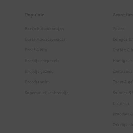
Populair
Assortim
Bart's Buitenkansjes
Acties
Barts Maandspecials
Belegde b
Proef & Win
Ontbijt & 
Broodje carpaccio
Hartige s
Broodje gezond
Zoete snac
Broodje zalm
Taart & g
Supersaucijzenbroodje
Salades &
Dranken
Broodjes &
Zakelijke 