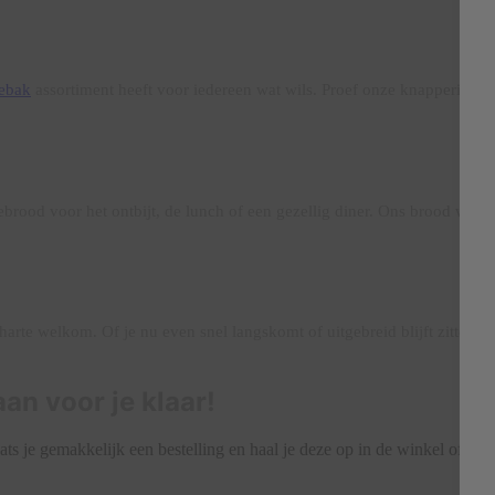
ebak
assortiment heeft voor iedereen wat wils. Proef onze knapperige 
brood voor het ontbijt, de lunch of een gezellig diner. Ons brood wordt
e welkom. Of je nu even snel langskomt of uitgebreid blijft zitten, wij
aan voor je klaar!
aats je gemakkelijk een bestelling en haal je deze op in de winkel of la