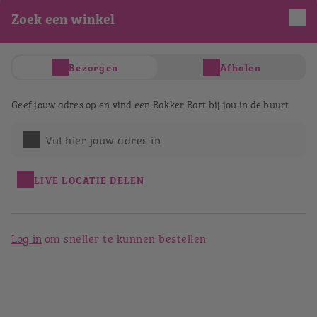
Zoek een winkel
Je hebt nog geen producten in je winkelwagen
Totaal
€ 0,00
Verder winkelen
Bezorgen
Afhalen
Afrekenen
Bestellen bij Bakker Bart Oss
Geef jouw adres op en vind een Bakker Bart bij jou in de buurt
Sterrebos
Vul hier jouw adres in
Terug naar het winkeloverzicht
LIVE LOCATIE DELEN
Log in
om sneller te kunnen bestellen
Bakker Bart Oss Sterrebos
Sterrebos 12
5344 AM
Oss