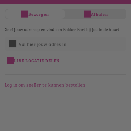
Je hebt nog geen producten in je winkelwagen
Bezorgen
Afhalen
Totaal
€ 0,00
Verder winkelen
Geef jouw adres op en vind een Bakker Bart bij jou in de buurt
Afrekenen
Bestellen bij Bakker Bart
Vul hier jouw adres in
Panningen
LIVE LOCATIE DELEN
Terug naar het winkeloverzicht
Log in
om sneller te kunnen bestellen
Bakker Bart Panningen
Markt 30
5981 AP
Panningen