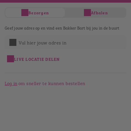
Je hebt nog geen producten in je winkelwagen
Bezorgen
Afhalen
Totaal
€ 0,00
Verder winkelen
Geef jouw adres op en vind een Bakker Bart bij jou in de buurt
Afrekenen
Vul hier jouw adres in
Bestellen bij Bakker Bart
Papendrecht
LIVE LOCATIE DELEN
Terug naar het winkeloverzicht
Log in
om sneller te kunnen bestellen
Bakker Bart Papendrecht
Veerpromenade 106
3353 HG
Papendrecht