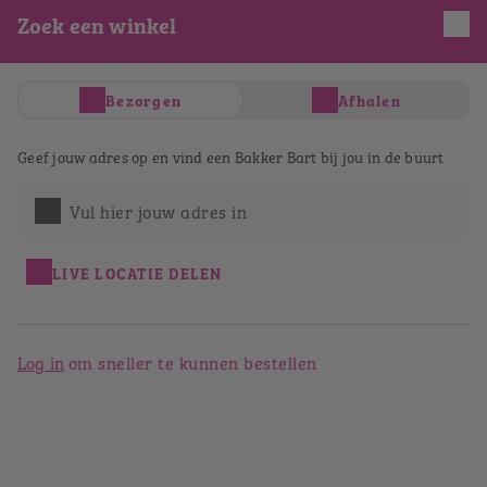
Zoek een winkel
Je hebt nog geen producten in je winkelwagen
Totaal
€ 0,00
Verder winkelen
Bezorgen
Afhalen
Afrekenen
Geef jouw adres op en vind een Bakker Bart bij jou in de buurt
Bestellen bij Bakker Bart
Rijssen
Vul hier jouw adres in
Terug naar het winkeloverzicht
LIVE LOCATIE DELEN
Log in
om sneller te kunnen bestellen
Bakker Bart Rijssen
Haarstraat 47
7462AK
Rijssen