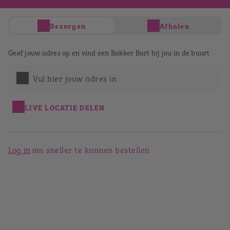
Je hebt nog geen producten in je winkelwagen
Bezorgen
Afhalen
Totaal
€ 0,00
Verder winkelen
Geef jouw adres op en vind een Bakker Bart bij jou in de buurt
Afrekenen
Bestellen bij Bakker Bart
Vul hier jouw adres in
Rotterdam Lijnbaan
LIVE LOCATIE DELEN
Terug naar het winkeloverzicht
Log in
om sneller te kunnen bestellen
Bakker Bart Rotterdam Lijnbaan
Lijnbaan 67
3012 EL
Rotterdam