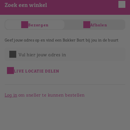
Zoek een winkel
Je hebt nog geen producten in je winkelwagen
Totaal
€ 0,00
Bezorgen
Afhalen
Verder winkelen
Afrekenen
Geef jouw adres op en vind een Bakker Bart bij jou in de buurt
Bestellen bij Bakker Bart
Sittard
Vul hier jouw adres in
Terug naar het winkeloverzicht
LIVE LOCATIE DELEN
Log in
om sneller te kunnen bestellen
Bakker Bart Sittard
Limbrichterstraat 66
6131 EE
Sittard