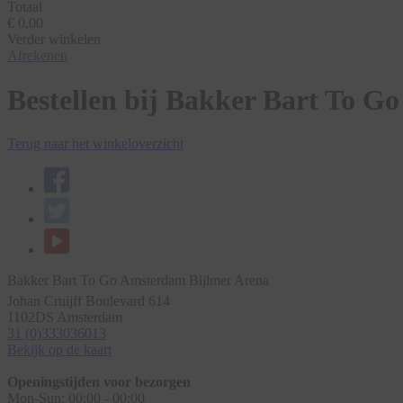
Totaal
€ 0,00
Verder winkelen
Afrekenen
Bestellen bij Bakker Bart To G
Terug naar het winkeloverzicht
Bakker Bart To Go Amsterdam Bijlmer Arena
Johan Cruijff Boulevard 614
1102DS
Amsterdam
31 (0)333036013
Bekijk op de kaart
Openingstijden voor bezorgen
Mon-Sun:
00:00 - 00:00