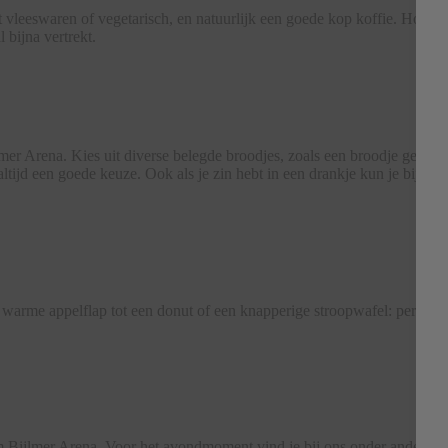
 vleeswaren of vegetarisch, en natuurlijk een goede kop koffie. Houd 
 bijna vertrekt.
r Arena. Kies uit diverse belegde broodjes, zoals een broodje gezond o
altijd een goede keuze. Ook als je zin hebt in een drankje kun je bij 
 warme appelflap tot een donut of een knapperige stroopwafel: perfect vo
Bijlmer Arena. Voor het avondmoment vind je bij ons onder andere ver