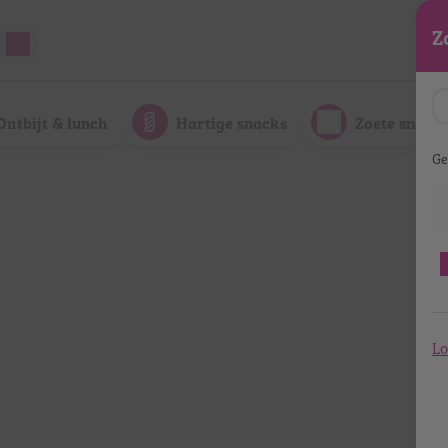
Z
Ontbijt & lunch
Hartige snacks
Zoete snack
Ge
Lo