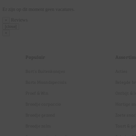
Er zijn op dit moment geen vacatures.
Reviews
×
[close]
×
Populair
Assortim
Bart's Buitenkansjes
Acties
Barts Maandspecials
Belegde b
Proef & Win
Ontbijt & 
Broodje carpaccio
Hartige s
Broodje gezond
Zoete snac
Broodje zalm
Taart & g