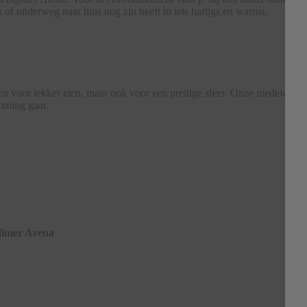
k of onderweg naar huis nog zin heeft in iets hartigs en warms.
voor lekker eten, maar ook voor een prettige sfeer. Onze medewerkers 
mming gaat.
jlmer Arena