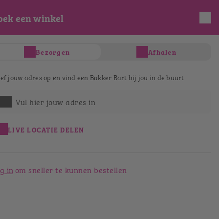
oek een winkel
INLOGGEN
REGISTREREN
Bezorgen
Afhalen
s
Taart & gebak
Salades & Wraps
D
ef jouw adres op en vind een Bakker Bart bij jou in de buurt
Vul hier jouw adres in
LIVE LOCATIE DELEN
g in
om sneller te kunnen bestellen