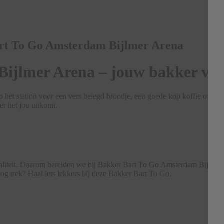
art To Go Amsterdam Bijlmer Arena
ijlmer Arena – jouw bakker vo
t station voor een vers belegd broodje, een goede kop koffie of iets 
er het jou uitkomt.
kwaliteit. Daarom bereiden we bij Bakker Bart To Go Amsterdam Bijlmer 
 nog trek? Haal iets lekkers bij deze Bakker Bart To Go.