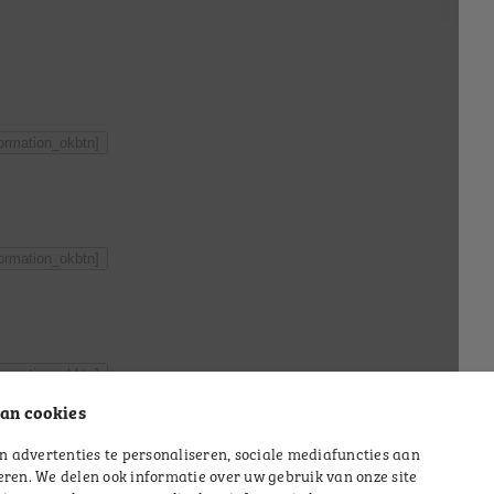
formation_okbtn]
formation_okbtn]
formation_okbtn]
an cookies
 advertenties te personaliseren, sociale mediafuncties aan
eren. We delen ook informatie over uw gebruik van onze site
formation_okbtn]