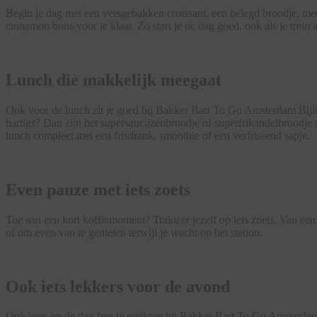
Begin je dag met een versgebakken croissant, een belegd broodje, met
cinnamon buns voor je klaar. Zo start je de dag goed, ook als je trein al
Lunch die makkelijk meegaat
Ook voor de lunch zit je goed bij Bakker Bart To Go Amsterdam Bijlme
hartigs? Dan zijn het supersaucijzenbroodje of superfrikandelbroodje 
lunch compleet met een frisdrank, smoothie of een verfrissend sapje.
Even pauze met iets zoets
Toe aan een kort koffiemoment? Trakteer jezelf op iets zoets. Van een
of om even van te genieten terwijl je wacht op het station.
Ook iets lekkers voor de avond
Ook later op de dag ben je welkom bij Bakker Bart To Go Amsterdam 