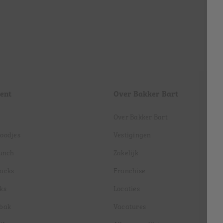
ent
Over Bakker Bart
Over Bakker Bart
roodjes
Vestigingen
lunch
Zakelijk
nacks
Franchise
ks
Locaties
ebak
Vacatures