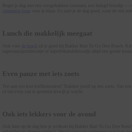
Begin je dag met een versgebakken croissant, een belegd broodje — m
cinnamon buns
voor je klaar. Zo start je de dag goed, waar de reis oo
Lunch die makkelijk meegaat
Ook voor
de lunch
zit je goed bij Bakker Bart To Go Den Bosch. Kies 
supersaucijzenbroodje of superfrikandelbroodje altijd een goede keuze
Even pauze met iets zoets
Toe aan een kort koffiemoment? Trakteer jezelf op iets zoets. Van ee
of om even van te genieten terwijl je wacht.
Ook iets lekkers voor de avond
Ook later op de dag ben je welkom bij Bakker Bart To Go Den Bosch
gehaktbal en diverse panini’s. Ideaal voor wie onderweg naar huis nog 