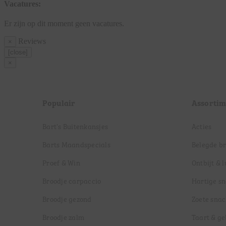
Vacatures:
Er zijn op dit moment geen vacatures.
Reviews
×
[close]
×
Populair
Assortim
Bart's Buitenkansjes
Acties
Barts Maandspecials
Belegde b
Proef & Win
Ontbijt & 
Broodje carpaccio
Hartige s
Broodje gezond
Zoete snac
Broodje zalm
Taart & g