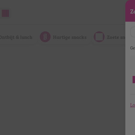
Z
Ontbijt & lunch
Hartige snacks
Zoete snack
Ge
Lo