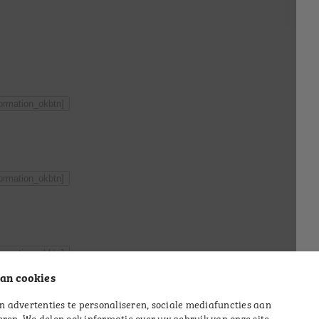
formation_okbtn]
formation_okbtn]
formation_okbtn]
an cookies
 advertenties te personaliseren, sociale mediafuncties aan
eren. We delen ook informatie over uw gebruik van onze site