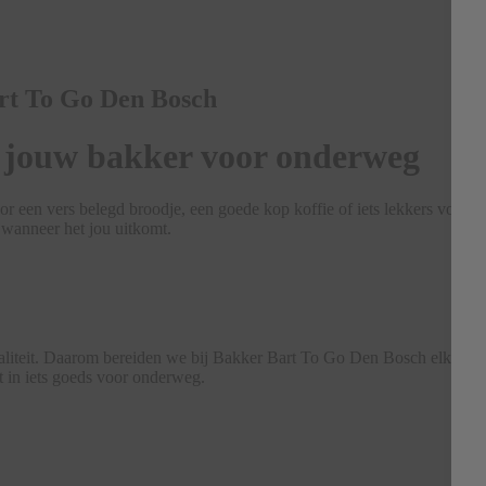
rt To Go Den Bosch
 jouw bakker voor onderweg
 een vers belegd broodje, een goede kop koffie of iets lekkers voor t
 wanneer het jou uitkomt.
waliteit. Daarom bereiden we bij Bakker Bart To Go Den Bosch elke dag
ft in iets goeds voor onderweg.