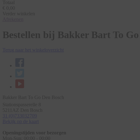
Totaal
€ 0,00
Verder winkelen
Afrekenen
Bestellen bij Bakker Bart To G
Terug naar het winkeloverzicht
Bakker Bart To Go Den Bosch
Stationspasserelle 8
5211AZ
Den Bosch
31 (0)733032709
Bekijk op de kaart
Openingstijden voor bezorgen
Mon-Sun:
00:00 - 00:00