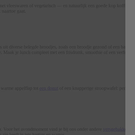
et vleeswaren of vegetarisch — en natuurlijk een goede kop koffie. Li
k naartoe gaat.
uit diverse belegde broodjes, zoals een broodje gezond of een baguette
. Maak je lunch compleet met een frisdrank, smoothie of een verfrissen
n warme appelflap tot
een donut
of een knapperige stroopwafel: perfect v
. Voor het avondmoment vind je bij ons onder andere
versgebakken pi
zin heeft in iets hartigs en warms.