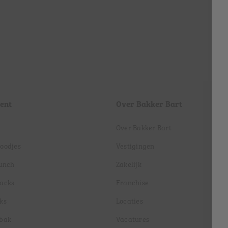
ent
Over Bakker Bart
Over Bakker Bart
roodjes
Vestigingen
lunch
Zakelijk
nacks
Franchise
ks
Locaties
ebak
Vacatures