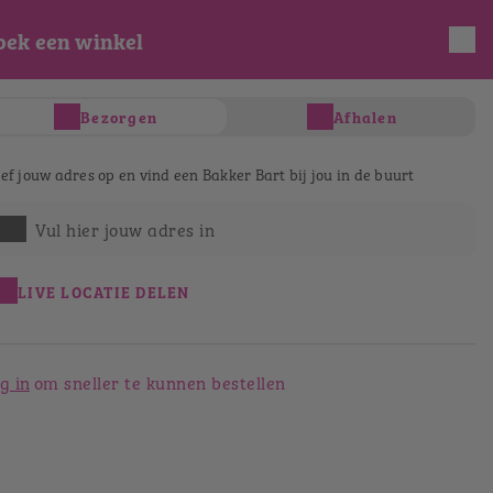
oek een winkel
INLOGGEN
REGISTREREN
Bezorgen
Afhalen
s
Taart & gebak
Salades & Wraps
D
ef jouw adres op en vind een Bakker Bart bij jou in de buurt
Vul hier jouw adres in
LIVE LOCATIE DELEN
g in
om sneller te kunnen bestellen