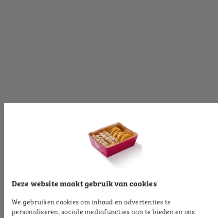
[productinformationlabel]
[productpartial_productinformation_cancelbtn]
[productpartial_productinformation_okbtn]
[productinformationlabel]
[productpartial_productinformation_cancelbtn]
[productpartial_productinformation_okbtn]
[productinformationlabel]
Deze website maakt gebruik van cookies
We gebruiken cookies om inhoud en advertenties te
[productpartial_productinformation_cancelbtn]
personaliseren, sociale mediafuncties aan te bieden en ons