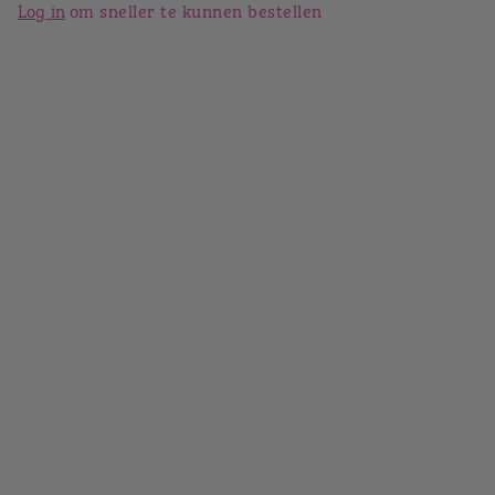
31 (0)403033784
Log in
om sneller te kunnen bestellen
Bekijk op de kaart
Openingstijden voor bezorgen
Mon-Sun:
00:00 - 00:00
Openingstijden voor afhalen
Mon-Sun:
00:00 - 00:00
Bekijk menu
Lekkere belegde broodjes van: Bakker
Bart To Go Eindhoven