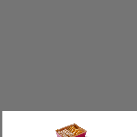
ABONNEREN
Volg ons op:
[productinformationlabel]
[productpartial_productinformation_cancelbtn]
[productpartial_productinformation_okbtn]
[productinformationlabel]