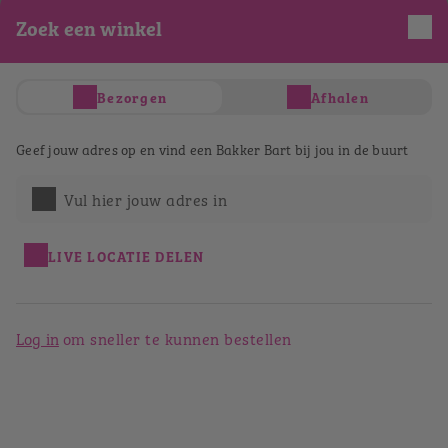
Zoek een winkel
Je hebt nog geen producten in je winkelwagen
Totaal
€ 0,00
Verder winkelen
Bezorgen
Afhalen
Afrekenen
Bestellen bij Bakker Bart Venlo
Geef jouw adres op en vind een Bakker Bart bij jou in de buurt
Lomstraat
Vul hier jouw adres in
Terug naar het winkeloverzicht
LIVE LOCATIE DELEN
Log in
om sneller te kunnen bestellen
Bakker Bart Venlo Lomstraat
Lomstraat 2
5911 GN
Venlo