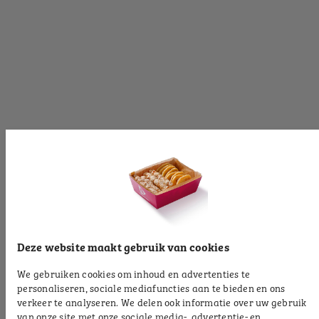
[productinformationlabel]
[productpartial_productinformation_cancelbtn]
[productpartial_productinformation_okbtn]
[productinformationlabel]
[productpartial_productinformation_cancelbtn]
[productpartial_productinformation_okbtn]
[productinformationlabel]
Deze website maakt gebruik van cookies
We gebruiken cookies om inhoud en advertenties te
[productpartial_productinformation_cancelbtn]
personaliseren, sociale mediafuncties aan te bieden en ons
[productpartial_productinformation_okbtn]
verkeer te analyseren. We delen ook informatie over uw gebruik
van onze site met onze sociale media-, advertentie- en