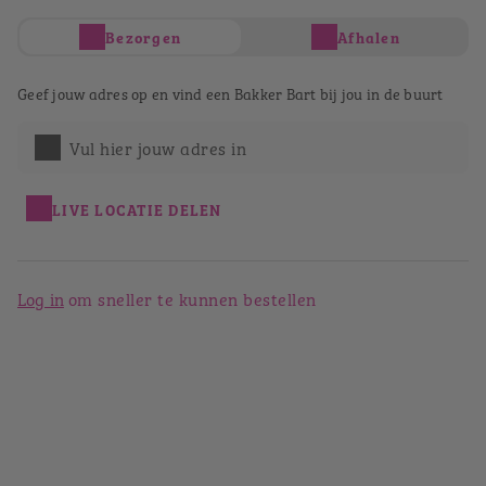
Bezorgen
Afhalen
Je hebt nog geen producten in je winkelwagen
Totaal
€ 0,00
Geef jouw adres op en vind een Bakker Bart bij jou in de buurt
Verder winkelen
Afrekenen
Vul hier jouw adres in
Bestellen bij Bakker Bart
Weert
LIVE LOCATIE DELEN
Terug naar het winkeloverzicht
Log in
om sneller te kunnen bestellen
Bakker Bart Weert
Muntpassage 69
6001GL
Weert