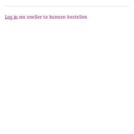
Log in
om sneller te kunnen bestellen
3 broden voor €9,50