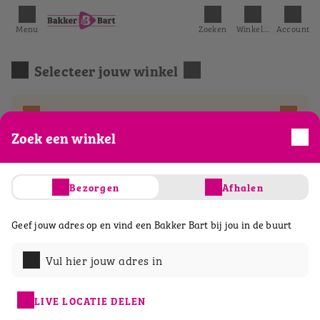
Menu
Zoeken
Winkelmandje
Account
Selecteer jouw winkel
We hebben het eerst mogelijke tijdslot
geselecteerd.
Zoek een winkel
Acties
Belegde broodjes
Ontbijt & lunch
Bezorgen
Afhalen
Geef jouw adres op en vind een Bakker Bart bij jou in de buurt
Vul hier jouw adres in
LIVE LOCATIE DELEN