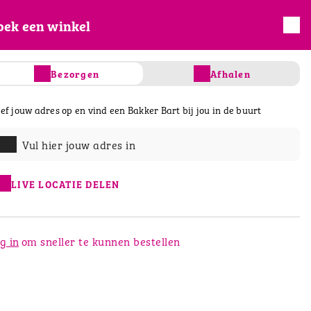
oek een winkel
INLOGGEN
REGISTREREN
Bezorgen
Afhalen
ef jouw adres op en vind een Bakker Bart bij jou in de buurt
s
Taart & gebak
Salades & Wraps
D
Vul hier jouw adres in
LIVE LOCATIE DELEN
g in
om sneller te kunnen bestellen