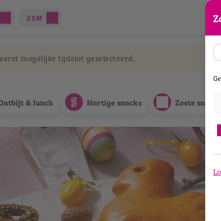
Z
ZSM
erst mogelijke tijdslot geselecteerd.
Ge
Ontbijt & lunch
Hartige snacks
Zoete snack
Lo