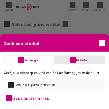
Menu
Zoeken
Winkelmandje
Account
Selecteer jouw winkel
We hebben het eerst mogelijke tijdslot
Zoek een winkel
geselecteerd.
Bezorgen
Afhalen
Acties
Belegde broodjes
Ontbijt & lunch
Geef jouw adres op en vind een Bakker Bart bij jou in de buurt
Vul hier jouw adres in
LIVE LOCATIE DELEN