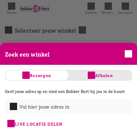
Menu
Zoeken
Winkelmandje
Account
Selecteer jouw winkel
De geselecteerde winkel is gesloten.
Zoek een winkel
Acties
Belegde broodjes
Ontbijt & lunch
Bezorgen
Afhalen
Geef jouw adres op en vind een Bakker Bart bij jou in de buurt
Vul hier jouw adres in
LIVE LOCATIE DELEN