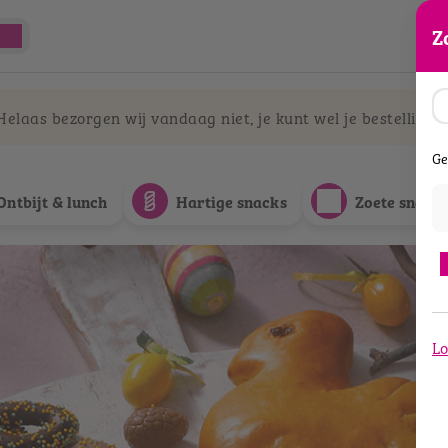
Z
laas bezorgen wij vandaag niet, je kunt wel je bestelling a
Ge
Ontbijt & lunch
Hartige snacks
Zoete snack
Lo