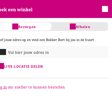
oek een winkel
INLOGGEN
REGISTREREN
Bezorgen
Afhalen
fhalen..
ef jouw adres op en vind een Bakker Bart bij jou in de buurt
s
Salades & Wraps
Dranken
Vul hier jouw adres in
LIVE LOCATIE DELEN
g in
om sneller te kunnen bestellen