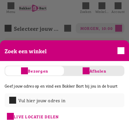
Menu
Zoeken
Winkelmandje
Account
Selecteer jouw winkel
MORGEN, 10:00
We hebben het eerst mogelijke tijdslot
Zoek een winkel
geselecteerd.
Bezorgen
Afhalen
Acties
Belegde broodjes
Ontbijt & lunch
Geef jouw adres op en vind een Bakker Bart bij jou in de buurt
Vul hier jouw adres in
LIVE LOCATIE DELEN