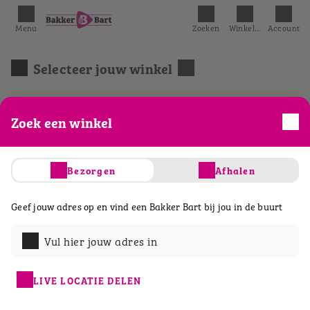
Menu
Zoeken
Winkelmandje
Account
Selecteer jouw winkel
We hebben het eerst mogelijke tijdslot
Zoek een winkel
geselecteerd.
Bezorgen
Afhalen
Acties
Belegde broodjes
Ontbijt & lunch
Geef jouw adres op en vind een Bakker Bart bij jou in de buurt
Vul hier jouw adres in
LIVE LOCATIE DELEN