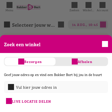
Menu
Zoeken
Winkelmandje
Account
Selecteer jouw winkel
14 AUG., 10:45
We hebben het eerst mogelijke tijdslot
Zoek een winkel
geselecteerd.
Bezorgen
Afhalen
Acties
Belegde broodjes
Ontbijt & lunch
Geef jouw adres op en vind een Bakker Bart bij jou in de buurt
Vul hier jouw adres in
LIVE LOCATIE DELEN