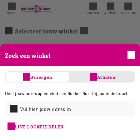
Menu
Zoeken
Winkelmandje
Account
Selecteer jouw winkel
We hebben het eerst mogelijke tijdslot
Zoek een winkel
geselecteerd.
Bezorgen
Afhalen
Acties
Belegde broodjes
Ontbijt & lunch
Geef jouw adres op en vind een Bakker Bart bij jou in de buurt
Vul hier jouw adres in
LIVE LOCATIE DELEN