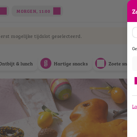
Z
MORGEN, 11:00
rst mogelijke tijdslot geselecteerd.
Ge
Ontbijt & lunch
Hartige snacks
Zoete snack
Lo