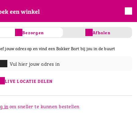
oek een winkel
INLOGGEN
REGISTREREN
Bezorgen
Afhalen
ef jouw adres op en vind een Bakker Bart bij jou in de buurt
s
Taart & gebak
Salades & Wraps
D
Vul hier jouw adres in
LIVE LOCATIE DELEN
g in
om sneller te kunnen bestellen