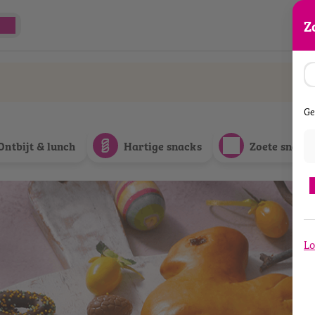
Z
Ge
Ontbijt & lunch
Hartige snacks
Zoete snack
Lo