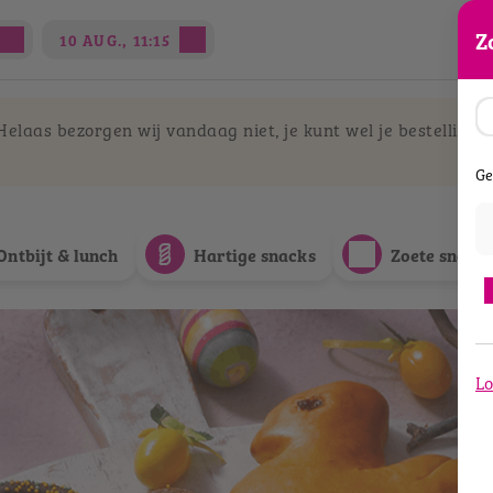
Z
10 AUG., 11:15
elaas bezorgen wij vandaag niet, je kunt wel je bestelling a
Ge
Ontbijt & lunch
Hartige snacks
Zoete snack
Lo