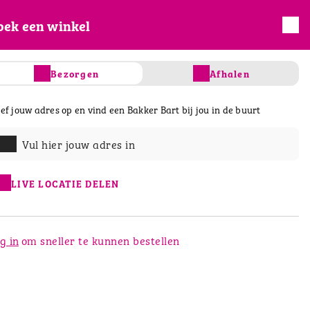
oek een winkel
INLOGGEN
REGISTREREN
Bezorgen
Afhalen
fhalen... We hebben het eerst mogelijke
ef jouw adres op en vind een Bakker Bart bij jou in de buurt
Vul hier jouw adres in
s
Taart & gebak
Salades & Wraps
D
LIVE LOCATIE DELEN
g in
om sneller te kunnen bestellen