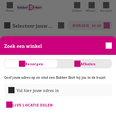
Menu
Zoeken
Winkelmandje
Account
Selecteer jouw winkel
MORGEN, 10:30
We hebben het eerst mogelijke tijdslot
Zoek een winkel
geselecteerd.
Bezorgen
Afhalen
Acties
Belegde broodjes
Ontbijt & lunch
Geef jouw adres op en vind een Bakker Bart bij jou in de buurt
Vul hier jouw adres in
LIVE LOCATIE DELEN