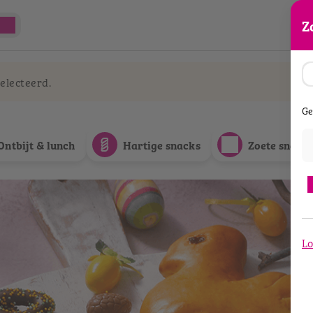
Z
electeerd.
Ge
Ontbijt & lunch
Hartige snacks
Zoete snack
Lo