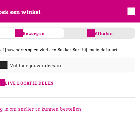
oek een winkel
INLOGGEN
REGISTREREN
Bezorgen
Afhalen
ef jouw adres op en vind een Bakker Bart bij jou in de buurt
s
Taart & gebak
Salades & Wraps
D
Vul hier jouw adres in
LIVE LOCATIE DELEN
g in
om sneller te kunnen bestellen